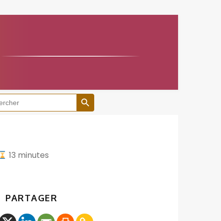
Search Button
h
13
minutes
PARTAGER