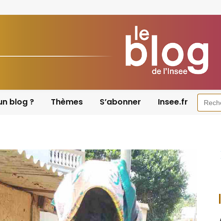
Searc
un blog ?
Thèmes
S’abonner
Insee.fr
for: