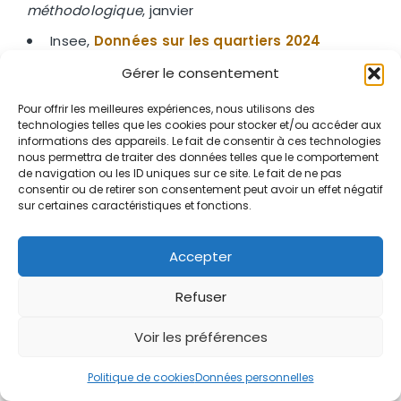
méthodologique
, janvier
Insee,
Données sur les quartiers 2024
de la politique de la ville
, chiffres détaillés
Gérer le consentement
Insee,
Données sur les quartiers 2015
Pour offrir les meilleures expériences, nous utilisons des
de la politique de la ville
, chiffres détaillés
technologies telles que les cookies pour stocker et/ou accéder aux
informations des appareils. Le fait de consentir à ces technologies
Cohen C., Potin-Finette A., 2024, «
Portrait des
nous permettra de traiter des données telles que le comportement
nouveaux quartiers prioritaires de la politique
de navigation ou les ID uniques sur ce site. Le fait de ne pas
de la ville en France métropolitaine
»,
Insee
consentir ou de retirer son consentement peut avoir un effet négatif
sur certaines caractéristiques et fonctions.
Première
n° 2008, août
Accepter
Crédits photo : © «MysticaLink»
– stock.adobe.com
Refuser
Voir les préférences
Politique de cookies
Données personnelles
Plus D'articles