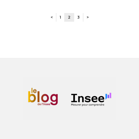
<
1
2
3
>