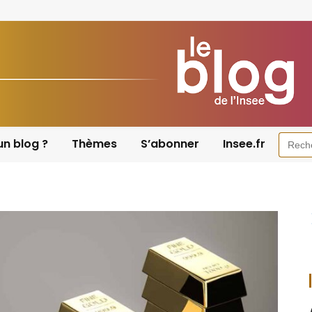
Searc
un blog ?
Thèmes
S’abonner
Insee.fr
for: