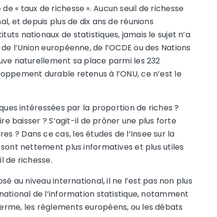
 de « taux de richesse ». Aucun seuil de richesse
nal, et depuis plus de dix ans de réunions
tuts nationaux de statistiques, jamais le sujet n’a
au de l’Union européenne, de l’OCDE ou des Nations
rouve naturellement sa place parmi les 232
eloppement durable retenus à l’ONU, ce n’est le
liques intéressées par la proportion de riches ?
aire baisser ? S’agit-il de prôner une plus forte
es ? Dans ce cas, les études de l’Insee sur la
s sont nettement plus informatives et plus utiles
il de richesse.
osé au niveau international, il ne l’est pas non plus
l national de l’information statistique, notamment
 terme, les règlements européens, ou les débats